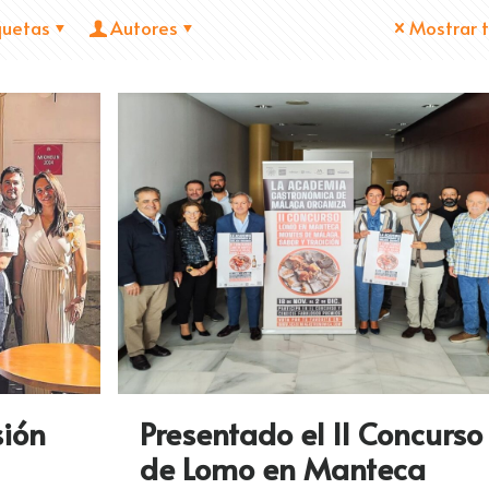
quetas
Autores
Mostrar 
sión
Presentado el II Concurso
de Lomo en Manteca